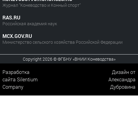
Журнал "Коневодство и Конный спорт"
RAS.RU
Российская академия наук
MCX.GOV.RU
Министерство сельского хозяйства Российской Федерации
Copyright 2026 © ФГБНУ «ВНИИ Коневодства»
Разработка
Дизайн от
сайта
Silentium
Александра
Company
Дубровина