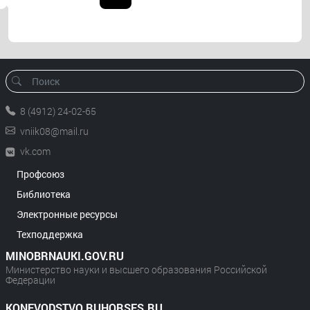
8 (4912) 24-02-65
vniik08@mail.ru
vk.com
Профсоюз
Библиотека
Электронные ресурсы
Техподдержка
MINOBRNAUKI.GOV.RU
Министерство науки и высшего образования Российской
Федерации
KONEVODSTVO.RUHORSES.RU