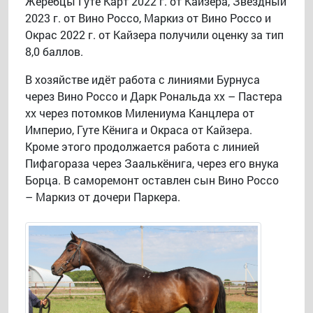
Жеребцы Гуте Карт 2022 г. от Кайзера, Звёздный
2023 г. от Вино Россо, Маркиз от Вино Россо и
Окрас 2022 г. от Кайзера получили оценку за тип
8,0 баллов.
В хозяйстве идёт работа с линиями Бурнуса
через Вино Россо и Дарк Рональда хх – Пастера
хх через потомков Милениума Канцлера от
Империо, Гуте Кёнига и Окраса от Кайзера.
Кроме этого продолжается работа с линией
Пифагораза через Заалькёнига, через его внука
Борца. В саморемонт оставлен сын Вино Россо
– Маркиз от дочери Паркера.