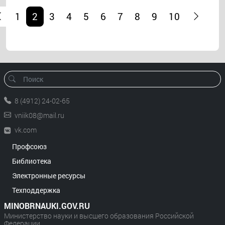
1
2
3
4
5
6
7
8
9
10
8 (4912) 24-02-65
vniik08@mail.ru
vk.com
Профсоюз
Библиотека
Электронные ресурсы
Техподдержка
MINOBRNAUKI.GOV.RU
Министерство науки и высшего образования Российской
Федерации