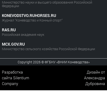
Министерство науки и высшего образования Российской
Федерации
KONEVODSTVO.RUHORSES.RU
Журнал "Коневодство и Конный спорт"
RAS.RU
Российская академия наук
MCX.GOV.RU
Министерство сельского хозяйства Российской Федерации
Copyright 2026 © ФГБНУ «ВНИИ Коневодства»
Разработка
Дизайн от
сайта
Silentium
Александра
Company
Дубровина