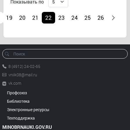
Показывать по
19
20
21
22
23
24
25
26
8 (4912) 24-02-65
vniik08@mail.ru
vk.com
Профсоюз
Библиотека
Электронные ресурсы
Техподдержка
MINOBRNAUKI.GOV.RU