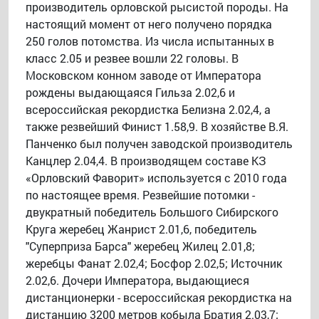
производитель орловской рысистой породы. На
настоящий момент от него получено порядка
250 голов потомства. Из числа испытанных в
класс 2.05 и резвее вошли 22 головы. В
Московском конном заводе от Императора
рождены выдающаяся Гильза 2.02,6 и
всероссийская рекордистка Белизна 2.02,4, а
также резвейший Финист 1.58,9. В хозяйстве В.Я.
Панченко был получен заводской производитель
Канцлер 2.04,4. В производящем составе КЗ
«Орловский Фаворит» используется с 2010 года
по настоящее время. Резвейшие потомки -
двукратный победитель Большого Сибирского
Круга жеребец Жанрист 2.01,6, победитель
"Суперприза Барса" жеребец Жилец 2.01,8;
жеребцы Фанат 2.02,4; Босфор 2.02,5; Источник
2.02,6. Дочери Императора, выдающиеся
дистанционерки - всероссийская рекордистка на
дистанцию 3200 метров кобыла Братия 2.03,7;