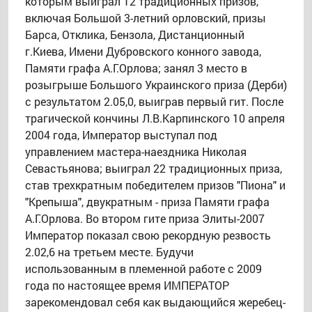
которым выиграл 12 традиционных призов,
включая Большой 3-летний орловский, призы
Барса, Отклика, Бензола, Дистанционный
г.Киева, Имени Дубровского конного завода,
Памяти графа А.Г.Орлова; занял 3 место в
розыгрыше Большого Украинского приза (Дерби)
с результатом 2.05,0, выиграв первый гит. После
трагической кончины Л.В.Карпинского 10 апреля
2004 года, Император выступал под
управлением мастера-наездника Николая
Севастьянова; выиграл 22 традиционных приза,
став трехкратным победителем призов "Пиона" и
"Крепыша", двукратным - приза Памяти графа
А.Г.Орлова. Во втором гите приза Элиты-2007
Император показал свою рекордную резвость
2.02,6 на третьем месте. Будучи
использованным в племенной работе с 2009
года по настоящее время ИМПЕРАТОР
зарекомендовал себя как выдающийся жеребец-