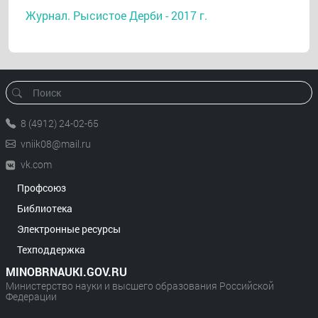
Журнал. Рысистое Дерби - 2017 г.
8 (4912) 24-02-65
vniik08@mail.ru
vk.com
Профсоюз
Библиотека
Электронные ресурсы
Техподдержка
MINOBRNAUKI.GOV.RU
Министерство науки и высшего образования Российской
Федерации