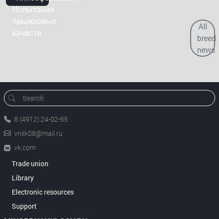
Испытания
прыжковых
All
качеств.
breed
news
8 (4912) 24-02-65
vniik08@mail.ru
vk.com
Trade union
Library
Electronic resources
Support