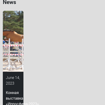
News
June 14,
2023
Конная
выставка
«Иппосфера-2023».