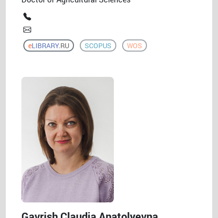
e
LIBRARY
.RU
SCOPUS
WOS
Gavrish Claudia Anatolyevna