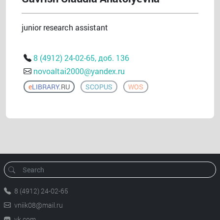
junior research assistant
8 (4912) 24-02-65, доб. 136
novoaltai2000@yandex.ru
e
LIBRARY
.RU
SCOPUS
WOS
8 (4912) 24-02-65
vniik08@mail.ru
vk.com