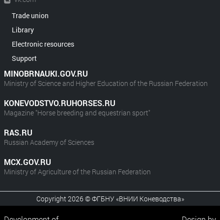
Trade union
Library
Electronic resources
Support
MINOBRNAUKI.GOV.RU
Ministry of Science and Higher Education of the Russian Federation
KONEVODSTVO.RUHORSES.RU
Magazine "Horse breeding and equestrian sport"
RAS.RU
Russian Academy of Sciences
MCX.GOV.RU
Ministry of Agriculture of the Russian Federation
Copyright 2026 © ФГБНУ «ВНИИ Коневодства»
Development of
Design by