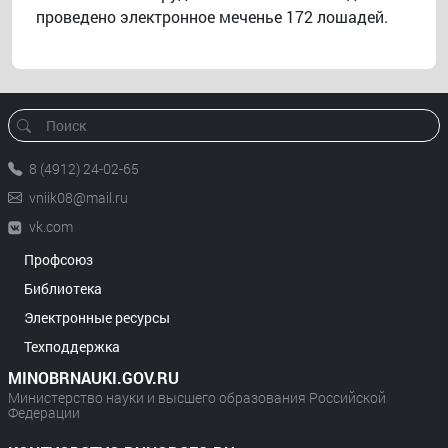
проведено электронное меченье 172 лошадей.
8 (4912) 24-02-65
vniik08@mail.ru
vk.com
Профсоюз
Библиотека
Электронные ресурсы
Техподдержка
MINOBRNAUKI.GOV.RU
Министерство науки и высшего образования Российской
Федерации