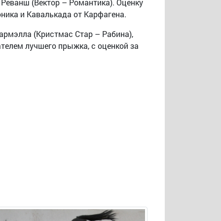
 Реванш (Вектор – Романтика). Оценку
оника и Кавалькада от Карфагена.
армэлла (Кристмас Стар – Рабина),
ателем лучшего прыжка, с оценкой за