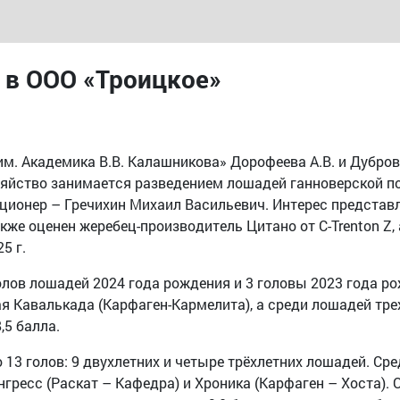
в ООО «Троицкое»
. Академика В.В. Калашникова» Дорофеева А.В. и Дубров
зяйство занимается разведением лошадей ганноверской 
ционер – Гречихин Михаил Васильевич. Интерес представ
кже оценен жеребец-производитель Цитано от C-Trenton Z,
5 г.
голов лошадей 2024 года рождения и 3 головы 2023 года р
я Кавалькада (Карфаген-Кармелита), а среди лошадей трех
,5 балла.
3 голов: 9 двухлетних и четыре трёхлетних лошадей. Сред
нгресс (Раскат – Кафедра) и Хроника (Карфаген – Хоста). 