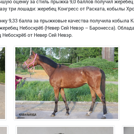
чшую оценку за стиль прыжка 9,0 баллов получил жеребец
разу три лошади: жеребец Конгресс от Раската, кобылы Хр
ку 9,33 балла за прыжковые качества получила кобыла К
 жеребец Небоскрёб (Невер Сей Невэр – Баронесса). Облад
 Небоскрёб от Невер Сей Невэр.