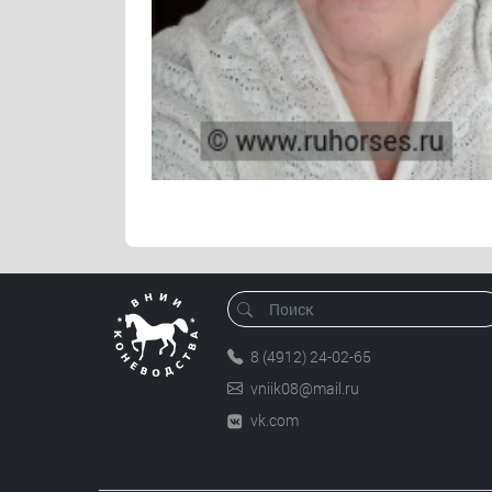
8 (4912) 24-02-65
vniik08@mail.ru
vk.com