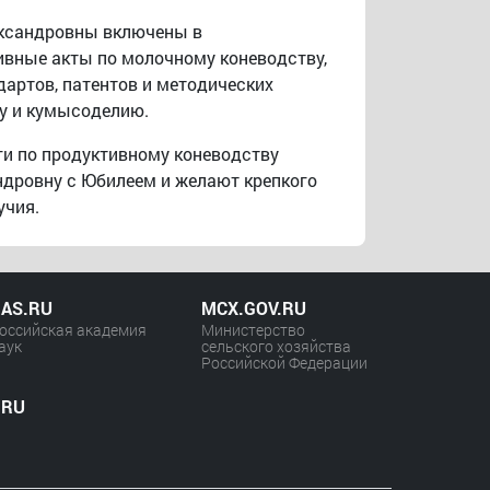
ксандровны включены в
ивные акты по молочному коневодству,
дартов, патентов и методических
у и кумысоделию.
ги по продуктивному коневодству
ндровну с Юбилеем и желают крепкого
учия.
AS.RU
MCX.GOV.RU
оссийская академия
Министерство
аук
сельского хозяйства
Российской Федерации
.RU