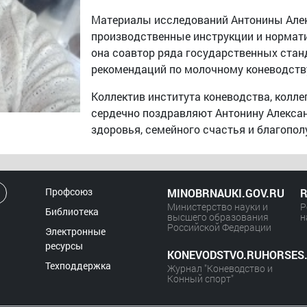
Материалы исследований Антонины Але
производственные инструкции и нормат
она соавтор ряда государственных стан
рекомендаций по молочному коневодств
Коллектив института коневодства, колле
сердечно поздравляют Антонину Алекса
здоровья, семейного счастья и благопол
Профсоюз
MINOBRNAUKI.GOV.RU
R
Министерство науки и
Р
Библиотека
высшего образования
н
Российской Федерации
Электронные
ресурсы
KONEVODSTVO.RUHORSES
Техподдержка
Журнал "Коневодство и
Конный спорт"