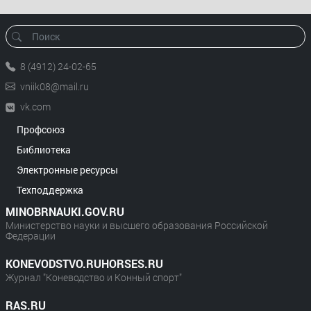
8 (4912) 24-02-65
vniik08@mail.ru
vk.com
Профсоюз
Библиотека
Электронные ресурсы
Техподдержка
MINOBRNAUKI.GOV.RU
Министерство науки и высшего образования Российской
Федерации
KONEVODSTVO.RUHORSES.RU
Журнал "Коневодство и Конный спорт"
RAS.RU