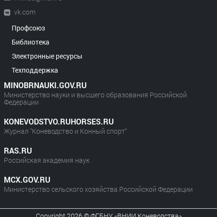
vk.com
Профсоюз
Библиотека
Электронные ресурсы
Техподдержка
MINOBRNAUKI.GOV.RU
Министерство науки и высшего образования Российской
Федерации
KONEVODSTVO.RUHORSES.RU
Журнал "Коневодство и Конный спорт"
RAS.RU
Российская академия наук
MCX.GOV.RU
Министерство сельского хозяйства Российской Федерации
Copyright 2026 © ФГБНУ «ВНИИ Коневодства»