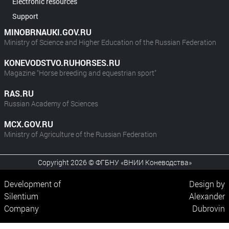
Electronic resources
Support
MINOBRNAUKI.GOV.RU
Ministry of Science and Higher Education of the Russian Federation
KONEVODSTVO.RUHORSES.RU
Magazine "Horse breeding and equestrian sport"
RAS.RU
Russian Academy of Sciences
MCX.GOV.RU
Ministry of Agriculture of the Russian Federation
Copyright 2026 © ФГБНУ «ВНИИ Коневодства»
Development of
Design by
Silentium
Alexander
Company
Dubrovin