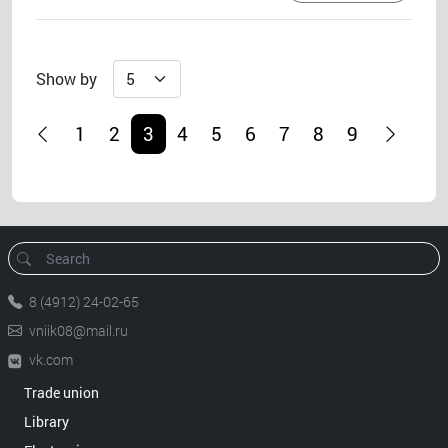
Show by
1
2
3
4
5
6
7
8
9
8 (4912) 24-02-65
vniik08@mail.ru
vk.com
Trade union
Library