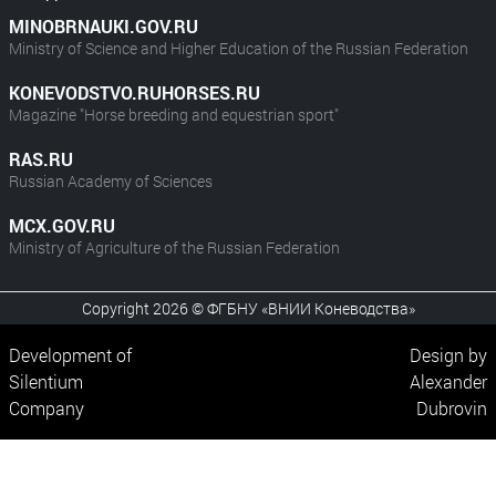
MINOBRNAUKI.GOV.RU
Ministry of Science and Higher Education of the Russian Federation
KONEVODSTVO.RUHORSES.RU
Magazine "Horse breeding and equestrian sport"
RAS.RU
Russian Academy of Sciences
MCX.GOV.RU
Ministry of Agriculture of the Russian Federation
Copyright 2026 © ФГБНУ «ВНИИ Коневодства»
Development of
Design by
Silentium
Alexander
Company
Dubrovin