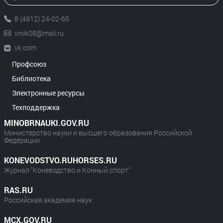
8 (4912) 24-02-65
vniik08@mail.ru
vk.com
Профсоюз
Библиотека
Электронные ресурсы
Техподдержка
MINOBRNAUKI.GOV.RU
Министерство науки и высшего образования Российской
Федерации
KONEVODSTVO.RUHORSES.RU
Журнал "Коневодство и Конный спорт"
RAS.RU
Российская академия наук
MCX.GOV.RU