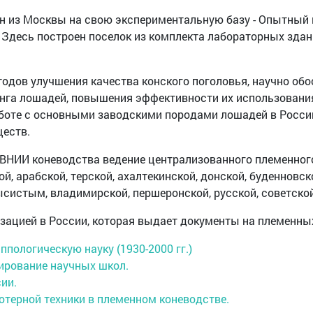
ен из Москвы на свою экспериментальную базу - Опытный
Здесь построен поселок из комплекта лабораторных здан
одов улучшения качества конского поголовья, научно об
нга лошадей, повышения эффективности их использовани
боте с основными заводскими породами лошадей в Росси
ществ.
 ВНИИ коневодства ведение централизованного племенног
, арабской, терской, ахалтекинской, донской, буденновско
ысистым, владимирской, першеронской, русской, советск
зацией в России, которая выдает документы на племенных
пологическую науку (1930-2000 гг.)
ирование научных школ.
ии.
терной техники в племенном коневодстве.