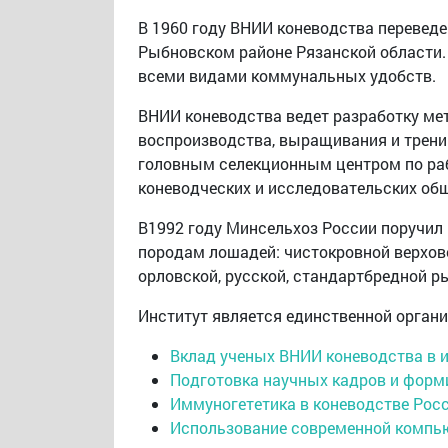
В 1960 году ВНИИ коневодства перевед
Рыбновском районе Рязанской области. 
всеми видами коммунальных удобств.
ВНИИ коневодства ведет разработку мет
воспроизводства, выращивания и трени
головным селекционным центром по ра
коневодческих и исследовательских об
В1992 году Минсельхоз России поручил
породам лошадей: чистокровной верховой
орловской, русской, стандартбредной р
Институт является единственной органи
Вклад ученых ВНИИ коневодства в ип
Подготовка научных кадров и форм
Иммуногететика в коневодстве Росс
Использование современной компью