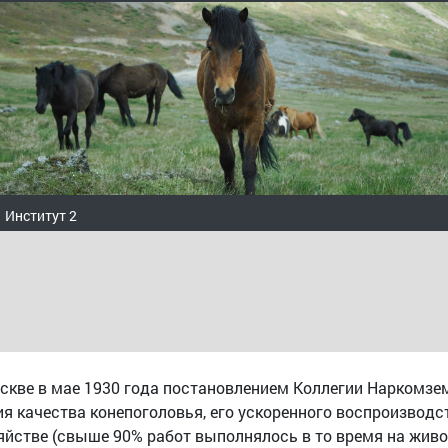
Институт 2
скве в мае 1930 года постановлением Коллегии Наркомзем
ия качества конепоголовья, его ускоренного воспроизвод
йстве (свыше 90% работ выполнялось в то время на живом