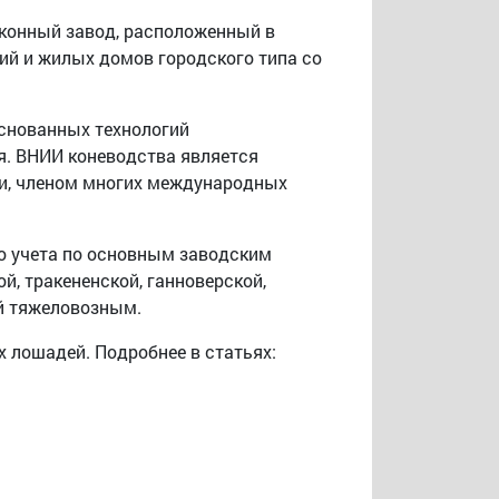
 конный завод, расположенный в
ий и жилых домов городского типа со
основанных технологий
я. ВНИИ коневодства является
и, членом многих международных
о учета по основным заводским
й, тракененской, ганноверской,
ой тяжеловозным.
 лошадей. Подробнее в статьях: