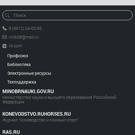
8 (4912) 24-02-65
vniik08@mail.ru
vk.com
Профсоюз
Библиотека
Электронные ресурсы
Техподдержка
MINOBRNAUKI.GOV.RU
Министерство науки и высшего образования Российской
Федерации
KONEVODSTVO.RUHORSES.RU
Журнал "Коневодство и Конный спорт"
RAS.RU