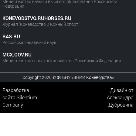
Министерство науки и высшего образования Российской
Федерации
KONEVODSTVO.RUHORSES.RU
Журнал "Коневодство и Конный спорт"
RAS.RU
Российская академия наук
MCX.GOV.RU
Министерство сельского хозяйства Российской Федерации
Copyright 2026 © ФГБНУ «ВНИИ Коневодства»
Разработка
Дизайн от
сайта
Silentium
Александра
Company
Дубровина