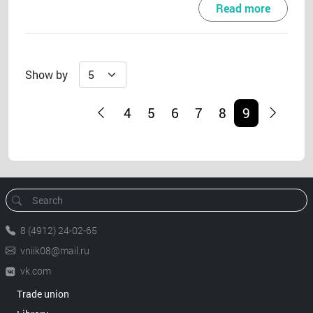
Read more
Show by
4
5
6
7
8
9
8 (4912) 24-02-65
vniik08@mail.ru
vk.com
Trade union