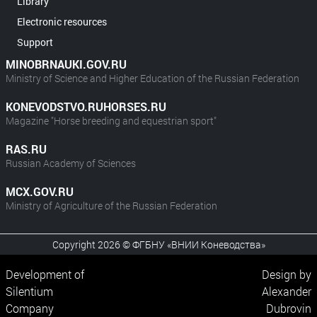
Library
Electronic resources
Support
MINOBRNAUKI.GOV.RU
Ministry of Science and Higher Education of the Russian Federation
KONEVODSTVO.RUHORSES.RU
Magazine "Horse breeding and equestrian sport"
RAS.RU
Russian Academy of Sciences
MCX.GOV.RU
Ministry of Agriculture of the Russian Federation
Copyright 2026 © ФГБНУ «ВНИИ Коневодства»
Development of
Design by
Silentium
Alexander
Company
Dubrovin